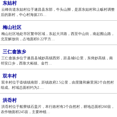
东姑村
云峰街道东姑村位于遂昌县东部，牛头山脚，是原东姑村和上畈村调整
后的新村，中心村海拔235…
梅山社区
梅山社区地处市区繁华区域，东起大洋路，西至中山街，南起囿山路，
北至解放街，占地面积0.22平方…
三仁畲族乡
三仁畲族乡位于遂昌县城妙高镇西郊，距县城6公里，东倚妙高镇，南
邻安口乡，西靠大柘镇、金竹…
双丰村
双丰村位于壶镇镇南部，距镇政府2.5公里，由里隆和麻里洞2个自然村
组成。村域总面积约为2.…
洪岙村
洪岙村位于船寮镇石盖片，本行政村有2个自然村，耕地总面积260亩，
农作物面积245亩，主要种植…