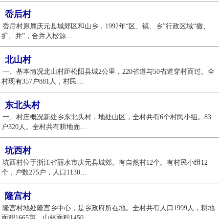
岙后村
岙后村原属庆元县城郊区和山乡，1992年“区、镇、乡”行政区域“撤、
扩、并”，合并入松源…
北山村
一、基本情况北山村距松阳县城2公里，220省道与50省道穿村而过。全
村现有357户881人，村民…
东北头村
一、村庄概况新处乡东北头村，地处山区，全村共有6个村民小组。83
户320人。全村共有耕地面…
坑西村
坑西村位于浙江省丽水市庆元县城郊。有自然村12个。有村民小组12
个，户数275户，人口1130…
隆宫村
隆宫村地处隆宫乡中心，是乡政府所在地。全村共有人口1999人，耕地
面积1665亩，山林面积1450…