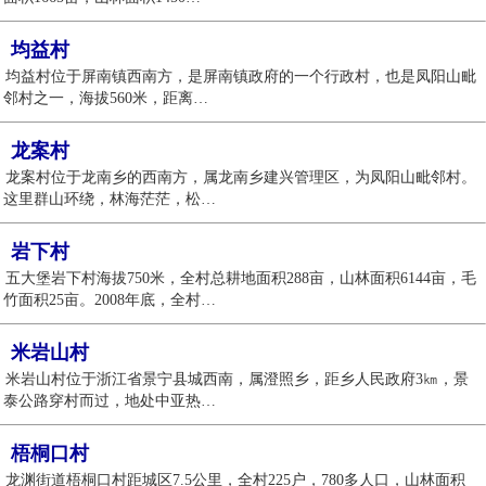
均益村
均益村位于屏南镇西南方，是屏南镇政府的一个行政村，也是凤阳山毗
邻村之一，海拔560米，距离…
龙案村
龙案村位于龙南乡的西南方，属龙南乡建兴管理区，为凤阳山毗邻村。
这里群山环绕，林海茫茫，松…
岩下村
五大堡岩下村海拔750米，全村总耕地面积288亩，山林面积6144亩，毛
竹面积25亩。2008年底，全村…
米岩山村
米岩山村位于浙江省景宁县城西南，属澄照乡，距乡人民政府3㎞，景
泰公路穿村而过，地处中亚热…
梧桐口村
龙渊街道梧桐口村距城区7.5公里，全村225户，780多人口，山林面积