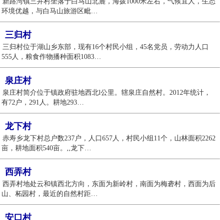
新路湾镇三井村坐落于白马山北麓，海拨1000米左右，气候宜人，生态
环境优越，与白马山旅游区毗…
三归村
三归村位于湖山乡东部，现有16个村民小组，45名党员，劳动力人口
555人，粮食作物播种面积1083…
泉庄村
泉庄村简介位于镇政府驻地西北l公里。辖泉庄自然村。2012年统计，
有72户，291人。耕地293…
龙下村
赤寿乡龙下村总户数237户，人口657人，村民小组11个，山林面积2262
亩，耕地面积540亩。,,龙下…
西弄村
西弄村地处云和镇西北方向，东面为新岭村，南面为梅砻村，西面为后
山、柘园村，最近的自然村距…
安口村