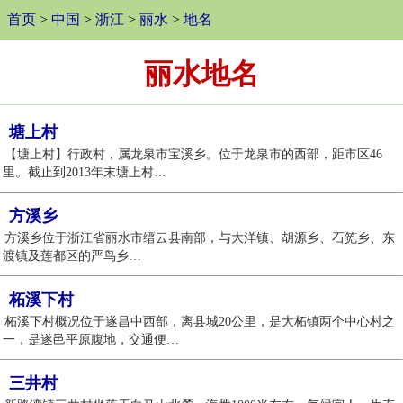
首页
>
中国
>
浙江
>
丽水
>
地名
丽水地名
塘上村
【塘上村】行政村，属龙泉市宝溪乡。位于龙泉市的西部，距市区46
里。截止到2013年末塘上村…
方溪乡
方溪乡位于浙江省丽水市缙云县南部，与大洋镇、胡源乡、石笕乡、东
渡镇及莲都区的严鸟乡…
柘溪下村
柘溪下村概况位于遂昌中西部，离县城20公里，是大柘镇两个中心村之
一，是遂邑平原腹地，交通便…
三井村