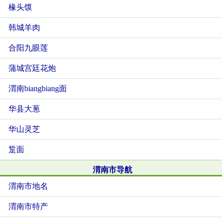
椽头馍
韩城羊肉
合阳九眼莲
蒲城宫廷花炮
渭南biangbiang面
华县大葱
华山灵芝
踅面
渭南市导航
渭南市地名
渭南市特产