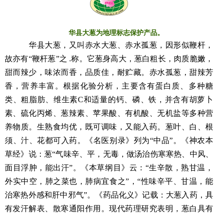
华县大葱为地理标志保护产品。
华县大葱，又叫赤水大葱、赤水孤葱，因形似鞭杆，
故亦有“鞭杆葱”之 .称。它葱身高大，葱白粗长，肉质脆嫩，
甜而辣少，味浓而香，品质佳，耐贮藏。赤水孤葱，甜辣芳
香，营养丰富。根据化验分析，主要含有蛋白质、多种糖
类、粗脂肪、维生素C和适量的钙、磷、铁，并含有胡萝卜
素、硫化丙烯、葱辣素、苹果酸、有机酸、无机盐等多种营
养物质。生熟食均优，既可调味，又能入药。葱叶、白、根
须、汁、花都可入药。《名医别录》列为“中品”。《神农本
草经》说：葱“气味辛、平，无毒，做汤治伤寒寒热、中风、
面目浮肿，能出汗”。《本草纲目》云：“生辛散，熟甘温，
外实中空，肺之菜也，肺病宜食之”，“性味辛平、甘温，能
治寒热外感和肝中邪气”。《药品化义》记载：大葱入药，具
有发汗解表、散寒通阳作用。现代药理研究表明，葱白具有