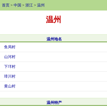
首页
>
中国
>
浙江
>
温州
温州
温州地名
鱼局村
山河村
下垟村
璋川村
黄山村
温州特产