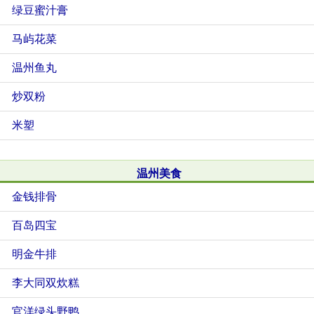
绿豆蜜汁膏
马屿花菜
温州鱼丸
炒双粉
米塑
温州美食
金钱排骨
百岛四宝
明金牛排
李大同双炊糕
官洋绿头野鸭