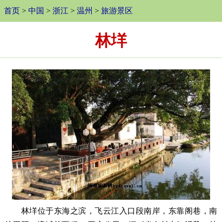
首页
>
中国
>
浙江
>
温州
>
旅游景区
林垟
林垟位于东海之滨，飞云江入口段南岸，东靠阁巷，南