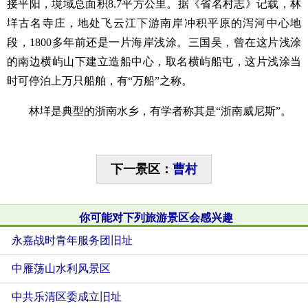
接平阳，境域总面积8.7平方公里。据《省名村志》记载，林
垟古名寺庄，地处飞云江下游南岸冲积平原的泻河中心地
段，1800多年前还是一片海岸浅涂。三国吴，曾在这片浅涂
的南边横屿山下建立造船中心，取名横屿船屯，这片浅涂当
时可停泊上万只船舶，有“万船”之称。
林垟是典型的浙南水乡，有学者称其是“浙南威尼斯”。
下一景区：
曹村
你可能对下列旅游景区会感兴趣
永嘉战时青年服务团旧址
中雁荡山水利风景区
中共乐清区委成立旧址